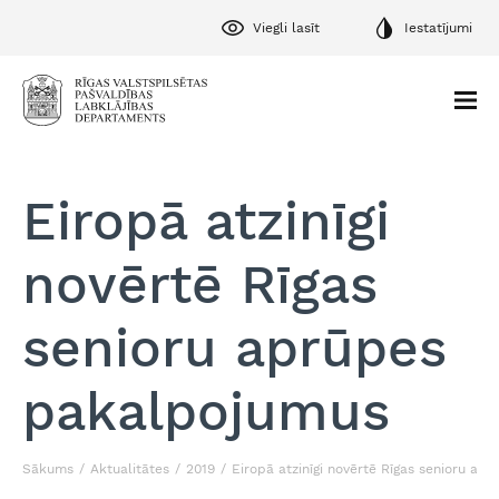
Viegli lasīt
Iestatījumi
Eiropā atzinīgi
novērtē Rīgas
senioru aprūpes
pakalpojumus
Sākums
Aktualitātes
2019
Eiropā atzinīgi novērtē Rīgas senioru ap