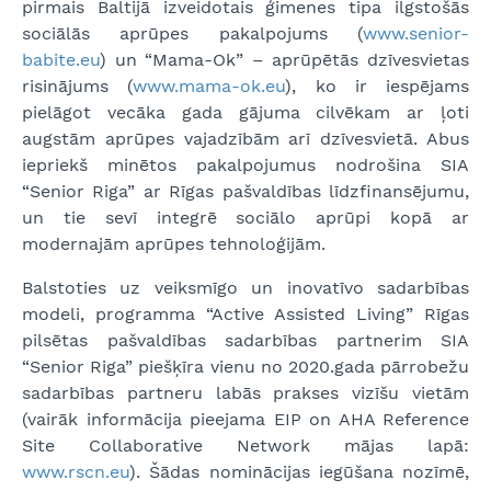
pirmais Baltijā izveidotais ģimenes tipa ilgstošās
sociālās aprūpes pakalpojums (
www.senior-
babite.eu
) un “Mama-Ok” – aprūpētās dzīvesvietas
risinājums (
www.mama-ok.eu
), ko ir iespējams
pielāgot vecāka gada gājuma cilvēkam ar ļoti
augstām aprūpes vajadzībām arī dzīvesvietā. Abus
iepriekš minētos pakalpojumus nodrošina SIA
“Senior Riga” ar Rīgas pašvaldības līdzfinansējumu,
un tie sevī integrē sociālo aprūpi kopā ar
modernajām aprūpes tehnoloģijām.
Balstoties uz veiksmīgo un inovatīvo sadarbības
modeli, programma “Active Assisted Living” Rīgas
pilsētas pašvaldības sadarbības partnerim SIA
“Senior Riga” piešķīra vienu no 2020.gada pārrobežu
sadarbības partneru labās prakses vizīšu vietām
(vairāk informācija pieejama EIP on AHA Reference
Site Collaborative Network mājas lapā:
www.rscn.eu
). Šādas nominācijas iegūšana nozīmē,