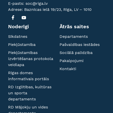
E-pasts:
soc@riga.lv
Adrese: Baznīcas ielā 19/23, Rīga, LV – 1010
Noderīgi
Ātrās saites
Sīkdatnes
Departaments
Piekļūstamība
Pašvaldības iestādes
Piekļūstamības
Sociālā palīdzība
izvērtēšanas protokola
Pakalpojumi
veidlapa
Kontakti
Rīgas domes
informatīvais portāls
RD Izglītības, kultūras
un sporta
departaments
RD Mājokļu un vides