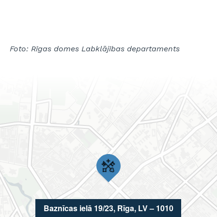
Foto: Rīgas domes Labklājības departaments
Baznīcas ielā 19/23, Rīga, LV – 1010