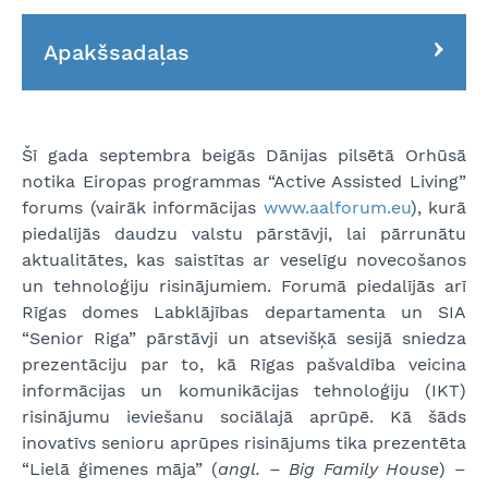
Apakšsadaļas
Šī gada septembra beigās Dānijas pilsētā Orhūsā
notika Eiropas programmas “Active Assisted Living”
forums (vairāk informācijas
www.aalforum.eu
), kurā
piedalījās daudzu valstu pārstāvji, lai pārrunātu
aktualitātes, kas saistītas ar veselīgu novecošanos
un tehnoloģiju risinājumiem. Forumā piedalījās arī
Rīgas domes Labklājības departamenta un SIA
“Senior Riga” pārstāvji un atsevišķā sesijā sniedza
prezentāciju par to, kā Rīgas pašvaldība veicina
informācijas un komunikācijas tehnoloģiju (IKT)
risinājumu ieviešanu sociālajā aprūpē. Kā šāds
inovatīvs senioru aprūpes risinājums tika prezentēta
“Lielā ģimenes māja” (
angl. – Big Family House
) –