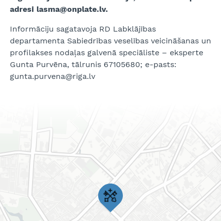
adresi lasma@onplate.lv.
Informāciju sagatavoja RD Labklājības
departamenta Sabiedrības veselības veicināšanas un
profilakses nodaļas galvenā speciāliste – eksperte
Gunta Purvēna, tālrunis 67105680; e-pasts:
gunta.purvena@riga.lv