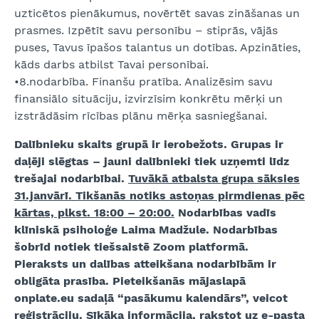
uzticētos pienākumus, novērtēt savas zināšanas un
prasmes. Izpētīt savu personību – stiprās, vājās
puses, Tavus īpašos talantus un dotības. Apzināties,
kāds darbs atbilst Tavai personībai.
•8.nodarbība. Finanšu pratība. Analizēsim savu
finansiālo situāciju, izvirzīsim konkrētu mērķi un
izstrādāsim rīcības plānu mērķa sasniegšanai.
Dalībnieku skaits grupā ir ierobežots. Grupas ir
daļēji slēgtas – jauni dalībnieki tiek uzņemti līdz
trešajai nodarbībai.
Tuvākā atbalsta grupa sāksies
31.janvārī. Tikšanās notiks astoņas pirmdienas pēc
kārtas, plkst. 18:00 – 20:00.
Nodarbības vadīs
klīniskā psiholoģe Laima Madžule. Nodarbības
šobrīd notiek tiešsaistē Zoom platformā.
Pieraksts un dalības atteikšana nodarbībām ir
obligāta prasība. Pieteikšanās mājaslapā
onplate.eu sadaļā “pasākumu kalendārs”, veicot
reģistrāciju. Sīkāka informācija, rakstot uz e-pasta