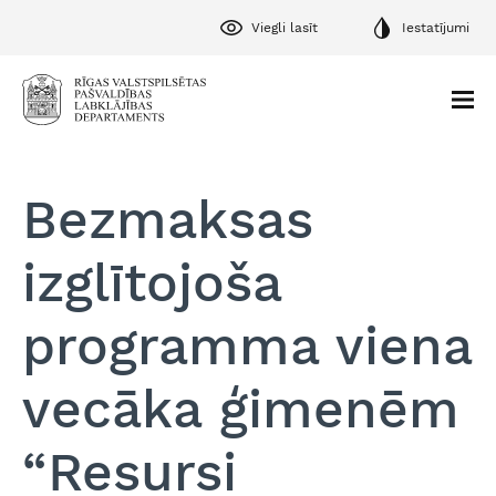
Viegli lasīt
Iestatījumi
Bezmaksas
izglītojoša
programma viena
vecāka ģimenēm
“Resursi