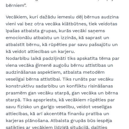
bērniem”.
Vecākiem, kuri dažādu iemeslu dēļ bērnus audzina
vieni vai bez otra vecāka klātbūtnes, tiek veidotas
īpašas atbalsta grupas, kurās vecāki saņems
emocionālu atbalstu un izzinās, kā saprast un
atbalstīt bērnu, kā rūpēties par savu pašsajūtu un
kā veidot attiecības un karjeru.
Nodarbību laikā padziļināti tiks apskatīta tēma par
viena vecāka ģimenē augošu bērnu attīstības un
audzināšanas aspektiem, atbalsta metodēm
veselīgai bērna attīstībai. Tiks runāts par vecāku
konstruktīvu sadarbību un konfliktu risināšanas
prasmēm gan vecāku starpā, gan vecāka un bērna
starpā. Tiks apspriests, kā vecākiem rūpēties par
savu fizisko un garīgo veselību, veidot veselīgas
attiecības, kā arī akcentēta finanšu pratība un
karjeras plānošana. Atbalsta grupās būs iespēja
satikties ar vecākiem līdzīgā situācijā, dalīties