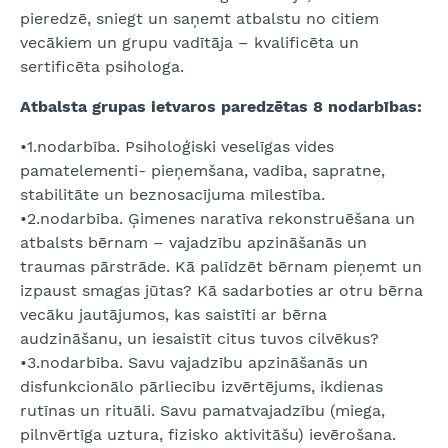
pieredzē, sniegt un saņemt atbalstu no citiem
vecākiem un grupu vadītāja – kvalificēta un
sertificēta psihologa.
Atbalsta grupas ietvaros paredzētas 8 nodarbības:
•1.nodarbība. Psiholoģiski veselīgas vides
pamatelementi- pieņemšana, vadība, sapratne,
stabilitāte un beznosacījuma mīlestība.
•2.nodarbība. Ģimenes naratīva rekonstruēšana un
atbalsts bērnam – vajadzību apzināšanās un
traumas pārstrāde. Kā palīdzēt bērnam pieņemt un
izpaust smagas jūtas? Kā sadarboties ar otru bērna
vecāku jautājumos, kas saistīti ar bērna
audzināšanu, un iesaistīt citus tuvos cilvēkus?
•3.nodarbība. Savu vajadzību apzināšanās un
disfunkcionālo pārliecību izvērtējums, ikdienas
rutīnas un rituāli. Savu pamatvajadzību (miega,
pilnvērtīga uztura, fizisko aktivitāšu) ievērošana.