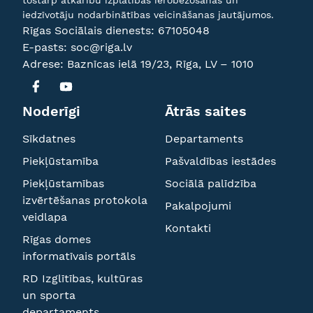
tostarp atkarību izplatības ierobežošanas un
iedzīvotāju nodarbinātības veicināšanas jautājumos.
Rīgas Sociālais dienests:
67105048
E-pasts:
soc@riga.lv
Adrese: Baznīcas ielā 19/23, Rīga, LV – 1010
Noderīgi
Ātrās saites
Sīkdatnes
Departaments
Piekļūstamība
Pašvaldības iestādes
Piekļūstamības
Sociālā palīdzība
izvērtēšanas protokola
Pakalpojumi
veidlapa
Kontakti
Rīgas domes
informatīvais portāls
RD Izglītības, kultūras
un sporta
departaments