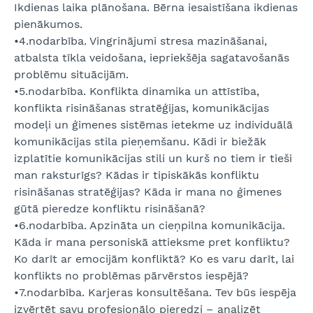
Ikdienas laika plānošana. Bērna iesaistīšana ikdienas
pienākumos.
•4.nodarbība. Vingrinājumi stresa mazināšanai,
atbalsta tīkla veidošana, iepriekšēja sagatavošanās
problēmu situācijām.
•5.nodarbība. Konflikta dinamika un attīstība,
konflikta risināšanas stratēģijas, komunikācijas
modeļi un ģimenes sistēmas ietekme uz individuālā
komunikācijas stila pieņemšanu. Kādi ir biežāk
izplatītie komunikācijas stili un kurš no tiem ir tieši
man raksturīgs? Kādas ir tipiskākās konfliktu
risināšanas stratēģijas? Kāda ir mana no ģimenes
gūtā pieredze konfliktu risināšanā?
•6.nodarbība. Apzināta un cieņpilna komunikācija.
Kāda ir mana personiskā attieksme pret konfliktu?
Ko darīt ar emocijām konfliktā? Ko es varu darīt, lai
konflikts no problēmas pārvērstos iespējā?
•7.nodarbība. Karjeras konsultēšana. Tev būs iespēja
izvērtēt savu profesionālo pieredzi – analizēt