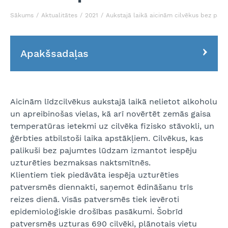
Sākums
Aktualitātes
2021
Aukstajā laikā aicinām cilvēkus bez paj
Apakšsadaļas
Aicinām līdzcilvēkus aukstajā laikā nelietot alkoholu
un apreibinošas vielas, kā arī novērtēt zemās gaisa
temperatūras ietekmi uz cilvēka fizisko stāvokli, un
ģērbties atbilstoši laika apstākļiem. Cilvēkus, kas
palikuši bez pajumtes lūdzam izmantot iespēju
uzturēties bezmaksas naktsmītnēs.
Klientiem tiek piedāvāta iespēja uzturēties
patversmēs diennakti, saņemot ēdināšanu trīs
reizes dienā. Visās patversmēs tiek ievēroti
epidemioloģiskie drošības pasākumi. Šobrīd
patversmēs uzturas 690 cilvēki, plānotais vietu