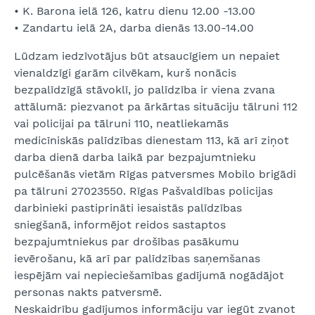
• K. Barona ielā 126, katru dienu 12.00 -13.00
• Zandartu ielā 2A, darba dienās 13.00-14.00
Lūdzam iedzīvotājus būt atsaucīgiem un nepaiet
vienaldzīgi garām cilvēkam, kurš nonācis
bezpalīdzīgā stāvoklī, jo palīdzība ir viena zvana
attālumā: piezvanot pa ārkārtas situāciju tālruni 112
vai policijai pa tālruni 110, neatliekamās
medicīniskās palīdzības dienestam 113, kā arī ziņot
darba dienā darba laikā par bezpajumtnieku
pulcēšanās vietām Rīgas patversmes Mobilo brigādi
pa tālruni 27023550. Rīgas Pašvaldības policijas
darbinieki pastiprināti iesaistās palīdzības
sniegšanā, informējot reidos sastaptos
bezpajumtniekus par drošības pasākumu
ievērošanu, kā arī par palīdzības saņemšanas
iespējām vai nepieciešamības gadījumā nogādājot
personas nakts patversmē.
Neskaidrību gadījumos informāciju var iegūt zvanot