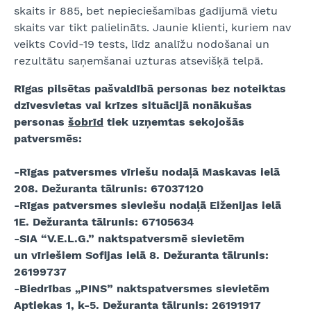
skaits ir 885, bet nepieciešamības gadījumā vietu
skaits var tikt palielināts. Jaunie klienti, kuriem nav
veikts Covid-19 tests, līdz analīžu nodošanai un
rezultātu saņemšanai uzturas atsevišķā telpā.
Rīgas pilsētas pašvaldībā personas bez noteiktas
dzīvesvietas vai krīzes situācijā nonākušas
personas
šobrīd
tiek uzņemtas sekojošās
patversmēs:
-Rīgas patversmes vīriešu nodaļā Maskavas ielā
208. Dežuranta tālrunis: 67037120
-Rīgas patversmes sieviešu nodaļā Eiženijas ielā
1E. Dežuranta tālrunis: 67105634
-SIA “V.E.L.G.” naktspatversmē sievietēm
un vīriešiem Sofijas ielā 8. Dežuranta tālrunis:
26199737
-Biedrības „PINS” naktspatversmes sievietēm
Aptiekas 1, k-5. Dežuranta tālrunis: 26191917