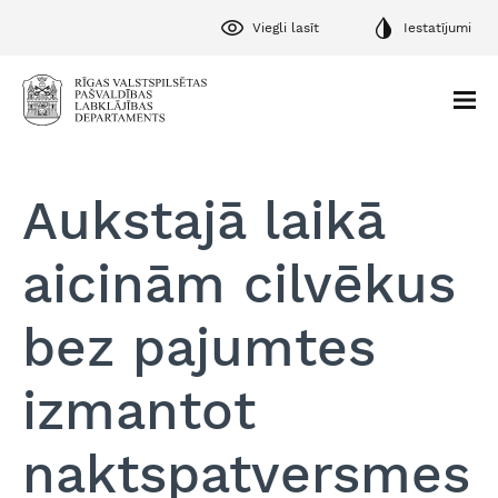
Viegli lasīt
Iestatījumi
Aukstajā laikā
aicinām cilvēkus
bez pajumtes
izmantot
naktspatversmes