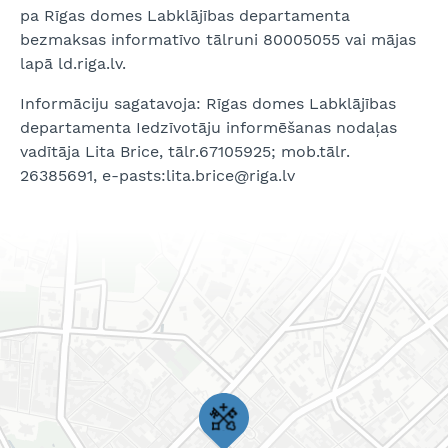
pa Rīgas domes Labklājības departamenta
bezmaksas informatīvo tālruni 80005055 vai mājas
lapā ld.riga.lv.
Informāciju sagatavoja: Rīgas domes Labklājības
departamenta Iedzīvotāju informēšanas nodaļas
vadītāja Lita Brice, tālr.67105925; mob.tālr.
26385691, e-pasts:lita.brice@riga.lv