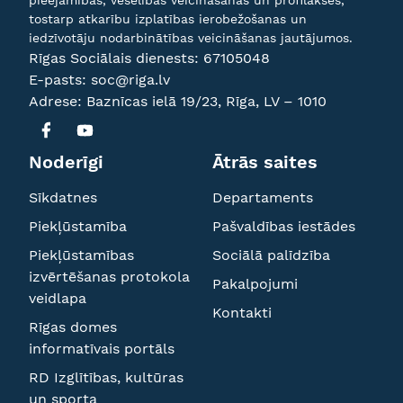
pieejamības, veselības veicināšanas un profilakses,
tostarp atkarību izplatības ierobežošanas un
iedzīvotāju nodarbinātības veicināšanas jautājumos.
Rīgas Sociālais dienests:
67105048
E-pasts:
soc@riga.lv
Adrese: Baznīcas ielā 19/23, Rīga, LV – 1010
Noderīgi
Ātrās saites
Sīkdatnes
Departaments
Piekļūstamība
Pašvaldības iestādes
Piekļūstamības
Sociālā palīdzība
izvērtēšanas protokola
Pakalpojumi
veidlapa
Kontakti
Rīgas domes
informatīvais portāls
RD Izglītības, kultūras
un sporta