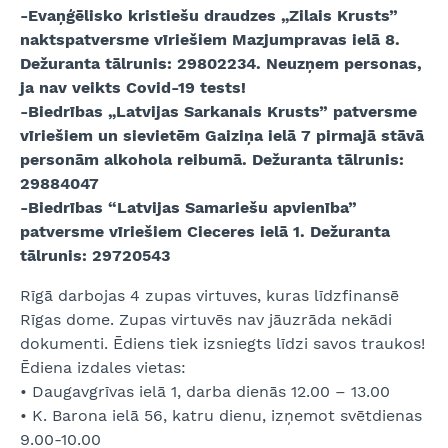
-Evaņģēlisko kristiešu draudzes „Zilais Krusts”
naktspatversme vīriešiem Mazjumpravas ielā 8.
Dežuranta tālrunis: 29802234. Neuzņem personas,
ja nav veikts Covid-19 tests!
-Biedrības „Latvijas Sarkanais Krusts” patversme
vīriešiem un sievietēm Gaiziņa ielā 7 pirmajā stāvā
personām alkohola reibumā. Dežuranta tālrunis:
29884047
-Biedrības “Latvijas Samariešu apvienība”
patversme vīriešiem Cieceres ielā 1. Dežuranta
tālrunis: 29720543
Rīgā darbojas 4 zupas virtuves, kuras līdzfinansē
Rīgas dome. Zupas virtuvēs nav jāuzrāda nekādi
dokumenti. Ēdiens tiek izsniegts līdzi savos traukos!
Ēdiena izdales vietas:
• Daugavgrīvas ielā 1, darba dienās 12.00 – 13.00
• K. Barona ielā 56, katru dienu, izņemot svētdienas
9.00-10.00