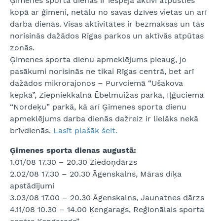
Ģimenes sporta dienas ir iespēja aktīvi atpūsties
kopā ar ģimeni, netālu no savas dzīves vietas un arī
darba dienās. Visas aktivitātes ir bezmaksas un tās
norisinās dažādos Rīgas parkos un aktīvās atpūtas
zonās.
Ģimenes sporta dienu apmeklējums pieaug, jo
pasākumi norisinās ne tikai Rīgas centrā, bet arī
dažādos mikrorajonos – Purvciemā “Ušakova
kepkā”, Ziepniekkalnā Ēbelmuižas parkā, Iļģuciemā
“Nordeķu” parkā, kā arī Ģimenes sporta dienu
apmeklējums darba dienās dažreiz ir lielāks nekā
brīvdienās.
Lasīt plašāk šeit.
Ģimenes sporta dienas augustā:
1.01/08 17.30 – 20.30 Ziedoņdārzs
2.02/08 17.30 – 20.30 Āgenskalns, Māras dīķa
apstādījumi
3.03/08 17.00 – 20.30 Āgenskalns, Jaunatnes dārzs
4.11/08 10.30 – 14.00 Ķengarags, Reģionālais sporta