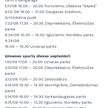
centrs Ķengarags”
5.11/08 16.00 – 20.00 Purvciems, Ušakova “kepka”
6.13/ 08 18.00 – 21.00 Daugavas stadions,
Grīziņkalna pusē
7.23/08 17.30 – 20.30 Ziepniekkalns, Ēbelmuižas
parks
8.24/08 10.30 – 14.00 Iļģuciems, Nordeķu parks
9.24/08
16.00 – 19.30 Uzvaras parks
Ģimenes sporta dienas septembrī:
1.10/09 17.00 – 20.00 Uzvaras parks
2.12/09 17.00 – 20.00 Ziepniekkalns, Ēbelmuižas
parks
3.13/09 17.00 – 20.00 Zedoņdārzs
4.14/09 10.30 – 14.00 Vecmīlgrāvis, Ziemeļblāzmas
parks
5.14/09 16.00 – 19.30 Sarkandaugavas parks
6.15/09 10.00 – 13.30 Iļģuciems, Nordeķu parks