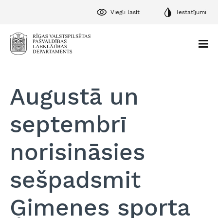
Viegli lasīt
Iestatījumi
Augustā un
septembrī
norisināsies
sešpadsmit
Ģimenes sporta