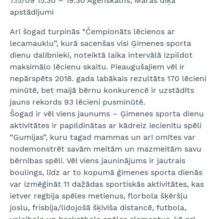
7.15/09 15.30 – 19.30 Āgenskalns, Māras dīķa
apstādījumi
Arī šogad turpinās “Čempionāts lēcienos ar
lecamauklu”, kurā sacenšas visi Ģimenes sporta
dienu dalībnieki, noteiktā laika intervālā izpildot
maksimālo lēcienu skaitu. Pieaugušajiem vēl ir
nepārspēts 2018. gada labākais rezultāts 170 lēcieni
minūtē, bet maijā bērnu konkurencē ir uzstādīts
jauns rekords 93 lēcieni pusminūtē.
Šogad ir vēl viens jaunums – Ģimenes sporta dienu
aktivitātes ir papildinātas ar kādreiz iecienītu spēli
“Gumijas”, kuru tagad mammas un arī omītes var
nodemonstrēt savām meitām un mazmeitām savu
bērnības spēli. Vēl viens jauninājums ir jautrais
boulings, līdz ar to kopumā ģimenes sporta dienās
var izmēģināt 11 dažādas sportiskās aktivitātes, kas
ietver regbija spēles metienus, florbola šķēršļu
joslu, frisbija/lidojošā šķīvīša distancē, futbola,