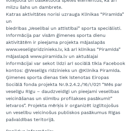
volejbola un basketbola spēles elementus, kā arī
milzu šahs un dambrete.
Katras aktivitātes norisi uzrauga Klīnikas “Piramīda”
un
biedrības „Veselībai un attīstībai” sporta speciālisti.
Informācija par visām ģimenes sporta dienu
aktivitātēm ir pieejama projekta mājaslapās
www.veseligsridzinieks.lv, kā arī klīnikas “Piramīda”
mājaslapā www.piramida.lv un aktuālajai
informācijai var sekot līdzi arī sociālā tīkla Facebook
kontos: @Veselīgs rīdzinieks un @Klīnika Piramīda.
Ģimenes sporta dienas tiek īstenotas Eiropas
Sociālā fonda projekta Nr.9.2.4.2./16/I/021 “Mēs par
veselīgu Rīgu – daudzveidīgi un pieejami veselības
veicināšanas un slimību profilakses pasākumi!”
ietvaros”. Projekta mērķis ir organizēt izglītojošus
un veselību veicinošus publiskos pasākumus Rīgas
pašvaldības teritorijā.