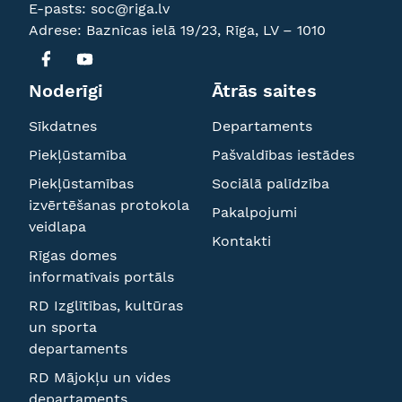
E-pasts:
soc@riga.lv
Adrese: Baznīcas ielā 19/23, Rīga, LV – 1010
Noderīgi
Ātrās saites
Sīkdatnes
Departaments
Piekļūstamība
Pašvaldības iestādes
Piekļūstamības
Sociālā palīdzība
izvērtēšanas protokola
Pakalpojumi
veidlapa
Kontakti
Rīgas domes
informatīvais portāls
RD Izglītības, kultūras
un sporta
departaments
RD Mājokļu un vides
departaments