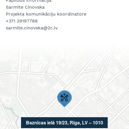
Papildus informācija:
Sarmīte Cinovska
Projekta komunikāciju koordinatore
+371 29197788
sarmite.cinovska@2c.lv
Baznīcas ielā 19/23, Rīga, LV – 1010