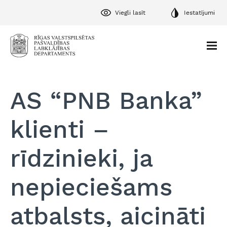
Viegli lasīt
Iestatījumi
AS “PNB Banka”
klienti –
rīdzinieki, ja
nepieciešams
atbalsts, aicināti