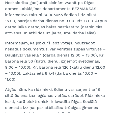
Neskaidrību gadījumā aicinām zvanīt pa Rīgas
domes Labklājības departamenta BEZMAKSAS
informatīvo tālruni 80005055 šodien līdz plkst.
16.00, pārējās darba dienās no 9.00 līdz 17.00. Ārpus
darba laika darbojas balss pastkastīte (darbinieks
atzvanīs un atbildēs uz jautājumu darba laikā).
Informējam, ka jebkurš iedzīvotājs, neuzrādot
nekādus dokumentus, var vērsties zupas virtuvēs –
Daugavgrīvas ielā 1 (darba dienās 12.00 – 13.00), Kr.
Barona ielā 56 (katru dienu, izņemot svētdienas,
9.00 – 10.00), Kr. Barona ielā 126 (katru dienu 12.00
– 13.00), Laktas ielā 8 k-1 (darba dienās 10.00 –
11.00).
Atgādinām, ka rīdzinieki, ēdienu var saņemt arī 6
siltā ēdiena izsniegšanas vietās, uzrādot Rīdzinieka
karti, kurā elektroniski ir ievadīta Rīgas Sociālā
dienesta izziņa: par atbilstību trūcīgas ģimenes