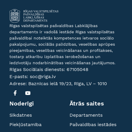
Rīgas valstspilsētas pašvaldības Labklājības
departaments ir vadošā iestāde Rīgas valstspilsētas
pašvaldībai noteiktās kompetences ietvaros sociālo
pakalpojumu, sociālās palīdzības, veselības aprūpes
pieejamības, veselības veicināšanas un profilakses,
tostarp atkarību izplatības ierobežošanas un
iedzīvotāju nodarbinātības veicināšanas jautājumos.
Rīgas Sociālais dienests:
67105048
E-pasts:
soc@riga.lv
Adrese: Baznīcas ielā 19/23, Rīga, LV – 1010
Noderīgi
Ātrās saites
Sīkdatnes
Departaments
Piekļūstamība
Pašvaldības iestādes