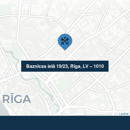
Baznīcas ielā 19/23, Rīga, LV – 1010
Leaflet