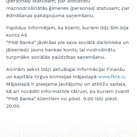
(personas) statusam; par atbilstību
maznodrošinātās ģimenes (personas) statusam; par
ēdināšanas pakalpojuma saņemšanu.
Papildus informējam, ka klienti, kuriem līdz šim bija
konts AS
“PNB Banka” jāvēršas pie sava sociālā darbinieka un
jāiesniedz jauns bankas konts, lai nodrošinātu
turpmāko sociālās palīdzības saņemšanu.
Aicinām sekot līdzi aktuālajai informācijai Finanšu
un kapitāla tirgus komisijas mājaslapā
www.fktk.lv
.
Mājaslapā ir pieejama jautājumu un atbilžu sadaļa,
kā arī norādīti informatīvie tālruņi, pa kuriem zvanīt
“PNB Banka” klientiem no plkst. 9.00 līdz plkst.
20.00.