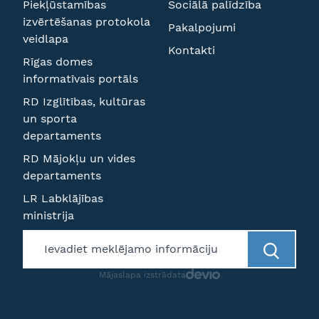
Piekļūstamības
Sociālā palīdzība
izvērtēšanas protokola
Pakalpojumi
veidlapa
Kontakti
Rīgas domes
informatīvais portāls
RD Izglītības, kultūras
un sporta
departaments
RD Mājokļu un vides
departaments
LR Labklājības
ministrija
Mājaslapa izstrādata