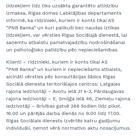
līdzekļiem līdz tiks uzsākta garantēto atlīdzību
izmaksa, Rīgas domes Labklājības departaments
informē, ka rīdzinieki, kuriem ir konts tikai AS
“PNB Banka” un kuri palikuši bez naudas iztikas
līdzekļiem, var vērsties Rīgas Sociālajā dienestā, lai
saņemtu atbalstu pamatvajadzību nodrošināšanai
un psiholoģisko palīdzību pēc nepieciešamības.
Klienti – rīdzinieki, kuriem ir konts tikai AS
“PNB Banka” un kuriem ir nepieciešams atbalsts,
aicināti vērsties pēc konsultācijas šādos Rīgas
Sociālā dienesta teritoriālajos centros: Latgales
rajona iedzīvotāji – Avotu ielā 31 k-2, Pārdaugavas
rajona iedzīvotāji – E. Smiļģa ielā 46, Ziemeļu rajona
iedzīvotāji – Brīvības gatvē 266 šodien līdz plkst.
16.00 un pārējās darba dienās no 9.00 līdz 17.00.
Rīgas Sociālais dienests izvērtēs katru gadījumu
individuāli, ņemot vērā normatīvo aktu nosacījumus.