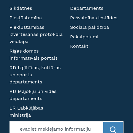
Sīkdatnes
Departaments
Piekļūstamība
Pašvaldības iestādes
Piekļūstamības
Sociālā palīdzība
izvērtēšanas protokola
Pakalpojumi
veidlapa
Kontakti
Rīgas domes
informatīvais portāls
RD Izglītības, kultūras
un sporta
departaments
RD Mājokļu un vides
departaments
LR Labklājības
ministrija