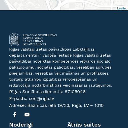
Leaflet
Rīgas valstspilsētas pašvaldības Labklājības
departaments ir vadošā iestāde Rīgas valstspilsētas
pašvaldībai noteiktās kompetences ietvaros sociālo
pakalpojumu, sociālās palīdzības, veselības aprūpes
pieejamības, veselības veicināšanas un profilakses,
tostarp atkarību izplatības ierobežošanas un
iedzīvotāju nodarbinātības veicināšanas jautājumos.
Rīgas Sociālais dienests:
67105048
E-pasts:
soc@riga.lv
Adrese: Baznīcas ielā 19/23, Rīga, LV – 1010
Noderīgi
Ātrās saites