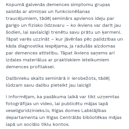
Kopumā galvenās demences simptomu grupas
saistās ar atmiņas un funkcionēšanas
traucējumiem, tādēļ seminārs apvienos ideju par
garīgo un fizisko līdzsvaru – ko ikviens var darīt jau
šodien, lai savlaicīgi trenētu savu prātu un ķermeni.
Tāpat varēs uzzināt – kur jāvēršas pēc palīdzības un
kāda diagnostika iespējama, ja radušās aizdomas
par demences attīstību. Tāpat ikviens saņems arī
izdales materiālus ar praktiskiem ieteikumiem
demences profilaksei.
Dalībnieku skaits seminārā ir ierobežots, tādēļ
lūdzam savu dalību pieteikt jau laicīgi!
! Informējam, ka pasākuma laikā var tikt uzņemtas
fotogrāfijas un video, lai publicētu mājas lapā
veseligsridzinieks.lv, Rīgas domes Labklājības
departamenta un Rīgas Centrālās bibliotēkas mājas
lapā un sociālo tīklu kontos.