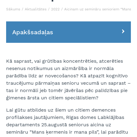
Sākums
Aktualitātes
2022
Aicinam uz semināru senioriem “Mans ķe
Apakšsadaļas
Kā saprast, vai grūtības koncentrēties, atcerēties
nesenus notikumus un aizmāršība ir normāla
parādība līdz ar novecošanos? Kā atpazīt kognitīvo
traucējumu pārmaiņas senioru vecumā un saprast –
tas ir normāli jeb tomēr jāvēršas pēc palīdzības pie
ģimenes ārsta un citiem speciālistiem?
Lai gūtu atbildes uz šiem un citiem demences
profilakses jautājumiem, Rīgas domes Labklājības
departaments 25.augustā seniorus aicina uz
semināru “Mans ķermenis ir mana pils”, lai parādītu