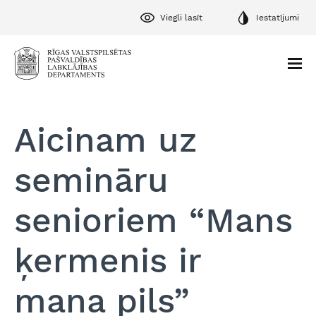
Viegli lasīt
Iestatījumi
Aicinam uz
semināru
senioriem “Mans
ķermenis ir
mana pils”