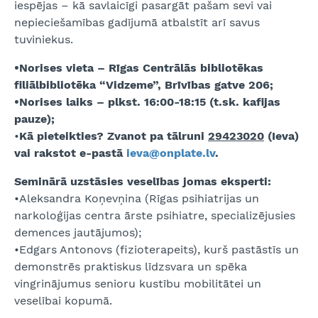
iespējas – kā savlaicīgi pasargāt pašam sevi vai
nepieciešamības gadījumā atbalstīt arī savus
tuviniekus.
•Norises vieta – Rīgas Centrālās bibliotēkas
filiālbibliotēka “Vidzeme”, Brīvības gatve 206;
•Norises laiks – plkst. 16:00-18:15 (t.sk. kafijas
pauze);
•
Kā pieteikties? Zvanot pa tālruni
29423020
(Ieva)
vai rakstot e-pastā
ieva@onplate.lv
.
Seminārā uzstāsies veselības jomas eksperti:
•Aleksandra Koņevņina (Rīgas psihiatrijas un
narkoloģijas centra ārste psihiatre, specializējusies
demences jautājumos);
•Edgars Antonovs (fizioterapeits), kurš pastāstīs un
demonstrēs praktiskus līdzsvara un spēka
vingrinājumus senioru kustību mobilitātei un
veselībai kopumā.