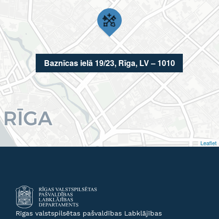
Baznīcas ielā 19/23, Rīga, LV – 1010
Leaflet
Rīgas valstspilsētas pašvaldības Labklājības