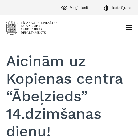
Viegli lasīt
Iestatījumi
Aicinām uz
Kopienas centra
“Ābeļzieds”
14.dzimšanas
dienu!