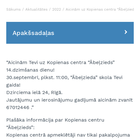
Sākums
Aktualitātes
2022
Aicinām uz Kopienas centra “Ābeļzieds” 
Apakšsadaļas
“Aicinām Tevi uz Kopienas centra “Ābeļzieds”
14.dzimšanas dienu!
30.septembrī, plkst. 11:00, “Ābeļzieda” skola Tevi
gaida!
Dzirciema ielā 24, Rīgā.
Jautājumu un ierosinājumu gadījumā aicinām zvanīt
67012446 .”
Plašāka informācija par Kopienas centru
“Ābeļzieds”:
Kopienas centrā apmeklētāji nav tikai pakalpojuma