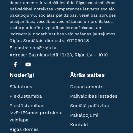
departaments ir vadošā iestāde Rīgas valstspilsētas
pašvaldībai noteiktās kompetences ietvaros sociālo
pakalpojumu, sociālās palīdzības, veselības aprūpes
pieejamības, veselības veicināšanas un profilakses,
tostarp atkarību izplatības ierobežošanas un
iedzīvotāju nodarbinātības veicināšanas jautājumos.
Rīgas Sociālais dienests:
67105048
E-pasts:
soc@riga.lv
Adrese: Baznīcas ielā 19/23, Rīga, LV – 1010
Noderīgi
Ātrās saites
Sīkdatnes
Departaments
Piekļūstamība
Pašvaldības iestādes
Piekļūstamības
Sociālā palīdzība
izvērtēšanas protokola
Pakalpojumi
veidlapa
Kontakti
Rīgas domes