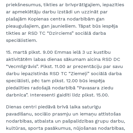
priekšnesumus, tikties ar brīvprātīgajiem, iepazīties
ar apmeklētāju darbu izstādi un uzzināt par
plašajām Kopienas centra nodarbībām gan
pieaugušajiem, gan jauniešiem. Tāpat būs iespēja
tikties ar RSD TC “Dzirciems” sociālā darba
speciālistiem.
15. martā plkst. 9.00 Emmas ielā 3 uz kustību
aktivitātēm labas dienas sākumam aicina RSD DC
“Vecmīlgrāvis”. Plkst. 11.00 ar prezentāciju par savu
darbu iepazīstinās RSD TC “Ziemeļi” sociālā darba
speciālisti, pēc tam plkst. 12.00 būs iespēja
piedalīties radošajā nodarbībā “Pavasara ziedu
darbnīca”. Interesenti gaidīti līdz plkst. 15.00.
Dienas centri piedāvā brīvā laika saturīgu
pavadīšanu, sociālo prasmju un iemaņu attīstošas
nodarbības, atbalsta un pašpalīdzības grupu darbu,
kultūras, sporta pasākumus, nūjošanas nodarbības,