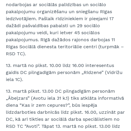
nodarbojas ar sociālās palīdzības un sociālo
pakalpojumu organizēšanu un sniegšanu Rīgas
iedzīvotājiem. Pašlaik rīdziniekiem ir pieejami 17
dažādi pašvaldības pabalsti un 29 sociālo
pakalpojumu veidi, kuri ietver 45 sociālos
pakalpojumus. Rīgā dažādos rajonos darbojas 11
Rīgas Sociālā dienesta teritoriālie centri (turpmāk –
RSD TC).
13. martā no plkst. 10.00 līdz 16.00 interesentus
gaidīs DC pilngadīgām personām „Rīdzene” (Vidrižu
iela 1C).
13. martā plkst. 13.00 DC pilngadīgām personām
„Ābeļzars” (Avotu iela 31 k.1) tiks atklāta informatīvā
diena “Kas ir zem cepures?”, būs iespēja
līdzdarboties darbnīcās līdz plkst. 16.00, uzzināt par
DC, kā arī tikties ar sociālā darba speciālistiem no
RSD TC “Avoti”. Tāpat 13. martā no plkst. 13.00 līdz