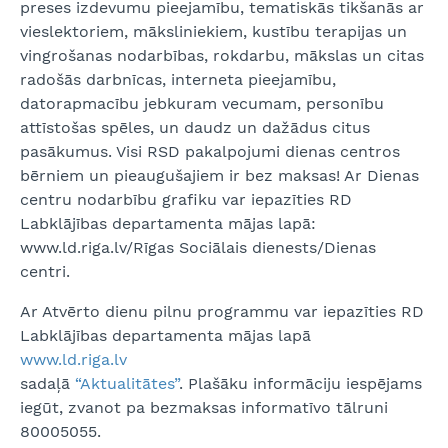
preses izdevumu pieejamību, tematiskās tikšanās ar
vieslektoriem, māksliniekiem, kustību terapijas un
vingrošanas nodarbības, rokdarbu, mākslas un citas
radošās darbnīcas, interneta pieejamību,
datorapmacību jebkuram vecumam, personību
attīstošas spēles, un daudz un dažādus citus
pasākumus. Visi RSD pakalpojumi dienas centros
bērniem un pieaugušajiem ir bez maksas! Ar Dienas
centru nodarbību grafiku var iepazīties RD
Labklājības departamenta mājas lapā:
www.ld.riga.lv/Rīgas Sociālais dienests/Dienas
centri.
Ar Atvērto dienu pilnu programmu var iepazīties RD
Labklājības departamenta mājas lapā
www.ld.riga.lv
sadaļā
“Aktualitātes”
. Plašāku informāciju iespējams
iegūt, zvanot pa bezmaksas informatīvo tālruni
80005055.