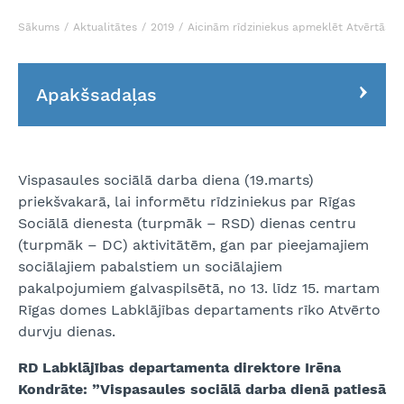
Sākums
Aktualitātes
2019
Aicinām rīdziniekus apmeklēt Atvērtās d
Apakšsadaļas
Vispasaules sociālā darba diena (19.marts)
priekšvakarā, lai informētu rīdziniekus par Rīgas
Sociālā dienesta (turpmāk – RSD) dienas centru
(turpmāk – DC) aktivitātēm, gan par pieejamajiem
sociālajiem pabalstiem un sociālajiem
pakalpojumiem galvaspilsētā, no 13. līdz 15. martam
Rīgas domes Labklājības departaments rīko Atvērto
durvju dienas.
RD Labklājības departamenta direktore Irēna
Kondrāte: ”Vispasaules sociālā darba dienā patiesā