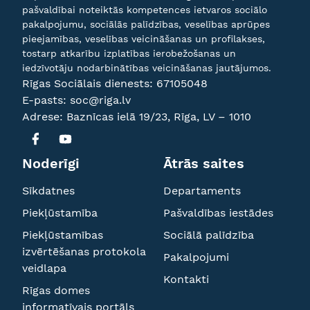
pašvaldībai noteiktās kompetences ietvaros sociālo
pakalpojumu, sociālās palīdzības, veselības aprūpes
pieejamības, veselības veicināšanas un profilakses,
tostarp atkarību izplatības ierobežošanas un
iedzīvotāju nodarbinātības veicināšanas jautājumos.
Rīgas Sociālais dienests:
67105048
E-pasts:
soc@riga.lv
Adrese: Baznīcas ielā 19/23, Rīga, LV – 1010
Noderīgi
Ātrās saites
Sīkdatnes
Departaments
Piekļūstamība
Pašvaldības iestādes
Piekļūstamības
Sociālā palīdzība
izvērtēšanas protokola
Pakalpojumi
veidlapa
Kontakti
Rīgas domes
informatīvais portāls