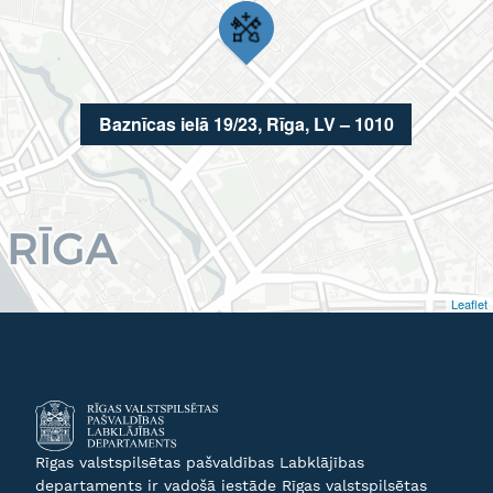
Baznīcas ielā 19/23, Rīga, LV – 1010
Leaflet
Rīgas valstspilsētas pašvaldības Labklājības
departaments ir vadošā iestāde Rīgas valstspilsētas