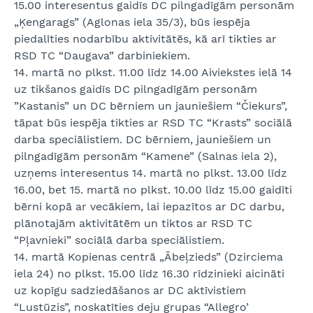
15.00 interesentus gaidīs DC pilngadīgām personām
„Ķengarags” (Aglonas iela 35/3), būs iespēja
piedalīties nodarbību aktivitātēs, kā arī tikties ar
RSD TC “Daugava” darbiniekiem.
14. martā no plkst. 11.00 līdz 14.00 Aiviekstes ielā 14
uz tikšanos gaidīs DC pilngadīgām personām
”Kastanis” un DC bērniem un jauniešiem “Čiekurs”,
tāpat būs iespēja tikties ar RSD TC “Krasts” sociālā
darba speciālistiem. DC bērniem, jauniešiem un
pilngadīgām personām “Kamene” (Salnas iela 2),
uzņems interesentus 14. martā no plkst. 13.00 līdz
16.00, bet 15. martā no plkst. 10.00 līdz 15.00 gaidīti
bērni kopā ar vecākiem, lai iepazītos ar DC darbu,
plānotajām aktivitātēm un tiktos ar RSD TC
“Pļavnieki” sociālā darba speciālistiem.
14. martā Kopienas centrā „Ābeļzieds” (Dzirciema
iela 24) no plkst. 15.00 līdz 16.30 rīdzinieki aicināti
uz kopīgu sadziedāšanos ar DC aktīvistiem
“Lustūzis”, noskatīties deju grupas “Allegro’