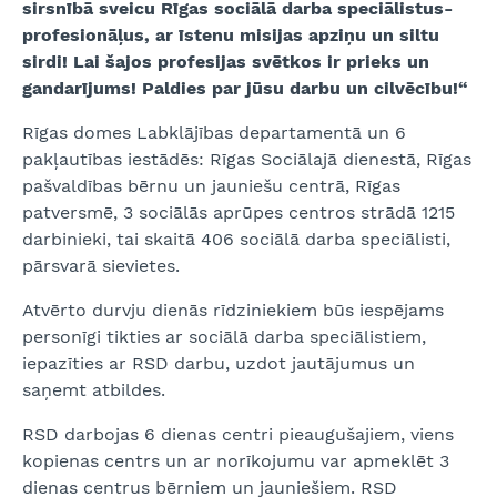
sirsnībā sveicu Rīgas sociālā darba speciālistus-
profesionāļus, ar īstenu misijas apziņu un siltu
sirdi! Lai šajos profesijas svētkos ir prieks un
gandarījums! Paldies par jūsu darbu un cilvēcību!“
Rīgas domes Labklājības departamentā un 6
pakļautības iestādēs: Rīgas Sociālajā dienestā, Rīgas
pašvaldības bērnu un jauniešu centrā, Rīgas
patversmē, 3 sociālās aprūpes centros strādā 1215
darbinieki, tai skaitā 406 sociālā darba speciālisti,
pārsvarā sievietes.
Atvērto durvju dienās rīdziniekiem būs iespējams
personīgi tikties ar sociālā darba speciālistiem,
iepazīties ar RSD darbu, uzdot jautājumus un
saņemt atbildes.
RSD darbojas 6 dienas centri pieaugušajiem, viens
kopienas centrs un ar norīkojumu var apmeklēt 3
dienas centrus bērniem un jauniešiem. RSD