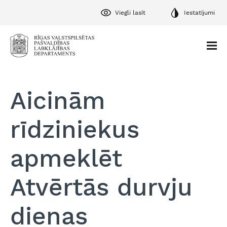
Viegli lasīt
Iestatījumi
Aicinām
rīdziniekus
apmeklēt
Atvērtās durvju
dienas