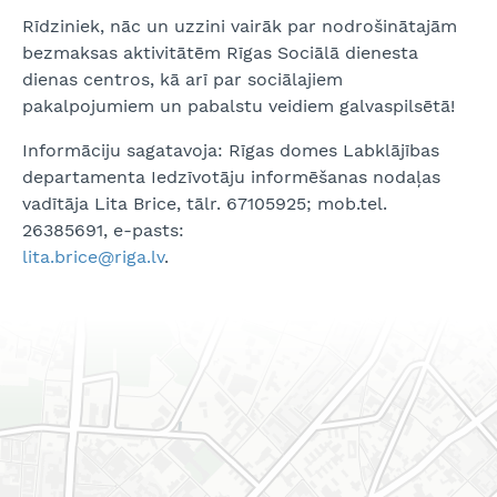
Rīdziniek, nāc un uzzini vairāk par nodrošinātajām
bezmaksas aktivitātēm Rīgas Sociālā dienesta
dienas centros, kā arī par sociālajiem
pakalpojumiem un pabalstu veidiem galvaspilsētā!
Informāciju sagatavoja: Rīgas domes Labklājības
departamenta Iedzīvotāju informēšanas nodaļas
vadītāja Lita Brice, tālr. 67105925; mob.tel.
26385691, e-pasts:
lita.brice@riga.lv
.