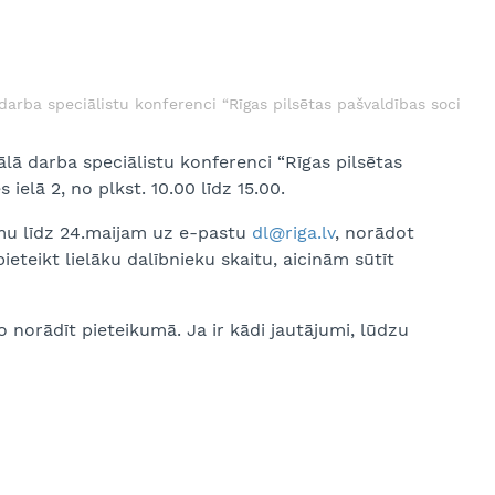
darba speciālistu konferenci “Rīgas pilsētas pašvaldības sociālā 
ā darba speciālistu konferenci “Rīgas pilsētas
 ielā 2, no plkst. 10.00 līdz 15.00.
umu līdz 24.maijam uz e-pastu
dl@riga.lv
, norādot
pieteikt lielāku dalībnieku skaitu, aicinām sūtīt
 norādīt pieteikumā. Ja ir kādi jautājumi, lūdzu