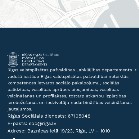
Rīgas valstspilsētas pašvaldības Labklājības departaments ir
vadošā iestāde Rīgas valstspilsētas pašvaldībai noteiktās
kompetences ietvaros sociālo pakalpojumu, sociālās
palīdzības, veselības aprūpes pieejamības, veselības
veicināšanas un profilakses, tostarp atkarību izplatības
ierobežošanas un iedzīvotāju nodarbinātības veicināšanas
jautājumos.
Rīgas Sociālais dienests:
67105048
E-pasts:
soc@riga.lv
Adrese: Baznīcas ielā 19/23, Rīga, LV – 1010