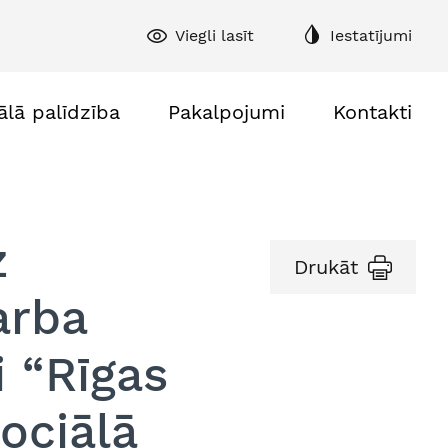
Viegli lasīt
Iestatījumi
ālā palīdzība
Pakalpojumi
Kontakti
z
Drukāt
arba
i “Rīgas
ociālā