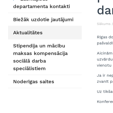
da
departamenta kontakti
Biežāk uzdotie jautājumi
Sākums
Aktualitātes
Rīgas do
pašvaldī
Stipendija un mācību
maksas kompensācija
Aicinām 
uzvārdu,
sociālā darba
vienotu 
speciālistiem
Ja ir ne
Noderīgas saites
zvanīt p
Uz tikš
Konfere