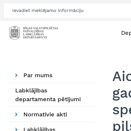
De
Ai
Par mums
ga
Labklājības
departamenta pētījumi
sp
Normatīvie akti
pi
Labklājības