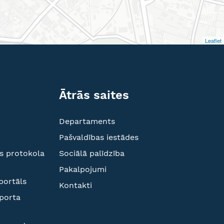
Leaflet
Ātrās saites
Departaments
Pašvaldības iestādes
s protokola
Sociālā palīdzība
Pakalpojumi
portāls
Kontakti
sporta