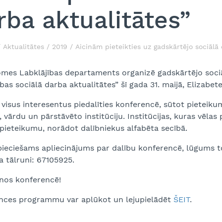
rba aktualitātes”
Aktualitātes
2019
Aicinām pieteikties uz gadskārtējo sociālā 
mes Labklājības departaments organizē gadskārtējo sociāl
bas sociālā darba aktualitātes” šī gada 31. maijā, Elizabetes
visus interesentus piedalīties konferencē, sūtot pieteik
 vārdu un pārstāvēto institūciju. Institūcijas, kuras vēlas 
pieteikumu, norādot dalībniekus alfabēta secībā.
pieciešams apliecinājums par dalību konferencē, lūgums to
a tālruni: 67105925.
anos konferencē!
nces programmu var aplūkot un lejupielādēt
ŠEIT
.