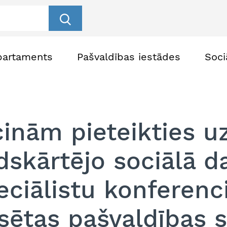
partaments
Pašvaldības iestādes
Soci
cinām pieteikties u
dskārtējo sociālā d
eciālistu konferenc
lsētas pašvaldības s