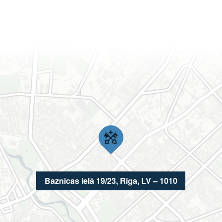
Baznīcas ielā 19/23, Rīga, LV – 1010