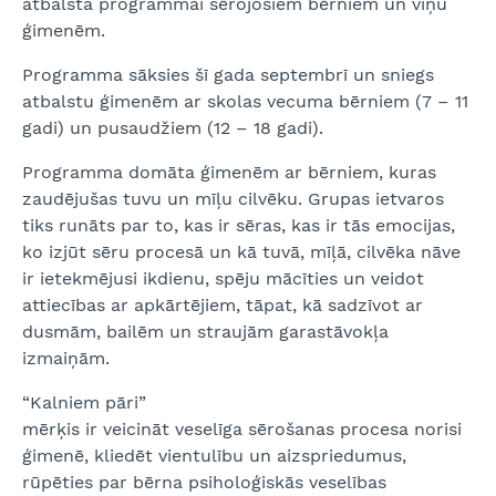
atbalsta programmai sērojošiem bērniem un viņu
ģimenēm.
Programma sāksies šī gada septembrī un sniegs
atbalstu ģimenēm ar skolas vecuma bērniem (7 – 11
gadi) un pusaudžiem (12 – 18 gadi).
Programma domāta ģimenēm ar bērniem, kuras
zaudējušas tuvu un mīļu cilvēku. Grupas ietvaros
tiks runāts par to, kas ir sēras, kas ir tās emocijas,
ko izjūt sēru procesā un kā tuvā, mīļā, cilvēka nāve
ir ietekmējusi ikdienu, spēju mācīties un veidot
attiecības ar apkārtējiem, tāpat, kā sadzīvot ar
dusmām, bailēm un straujām garastāvokļa
izmaiņām.
“Kalniem pāri”
mērķis ir veicināt veselīga sērošanas procesa norisi
ģimenē, kliedēt vientulību un aizspriedumus,
rūpēties par bērna psiholoģiskās veselības