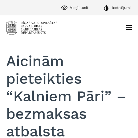
Viegli lasīt
Iestatījumi
Aicinām
pieteikties
“Kalniem Pāri” –
bezmaksas
atbalsta