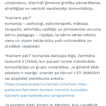
uzlabošanu, stiprināt ģimenes grūtību pārvarēšanas
stratēģijas un veicināt savstarpējo komunikāciju.
“Kalniem pāri”
komanda – psihologi, psihoterapeiti, mākslas
terapeits, aktivitāšu vadītājs un pirmsskolas vecuma
bērnu pedagogs – rūpējas, lai bērns sērās nebūtu
viens un viņam līdzās būtu paši uzticamākie un
drošākie ceļabiedri.
“Kalniem pāri” komanda darbojas Rīgā, Zemitāna
laukumā 5 (Teikā), kur parasti notiek individuālās
konsultācijas un grupu nodarbības. Ja ģimenē šāds
atbalsts ir svarīgs -zvaniet pa tālruni +371 26862241
vai aizpildiet pieteikuma anketu:
https://www.sosbernuciemati.lv/lv/kam-mes-
palidzam/berniem-kuriem-nomiris-tuvinieks-
kalniem-pari/pieteikums-programmai
Ja pazīstat kādu ģimeni ar bērniem, kuri zaudējuši