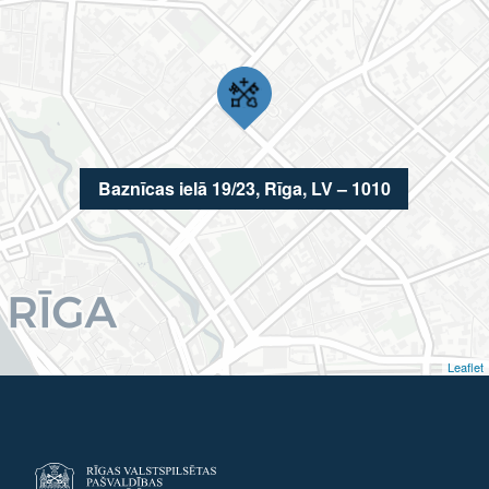
Baznīcas ielā 19/23, Rīga, LV – 1010
Leaflet