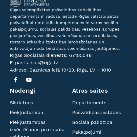
Rīgas valstspilsētas pašvaldības Labklājības
departaments ir vadošā iestāde Rīgas valstspilsētas
pašvaldībai noteiktās kompetences ietvaros sociālo
pakalpojumu, sociālās palīdzības, veselības aprūpes
pieejamības, veselības veicināšanas un profilakses,
tostarp atkarību izplatības ierobežošanas un
iedzīvotāju nodarbinātības veicināšanas jautājumos.
Rīgas Sociālais dienests:
67105048
E-pasts:
soc@riga.lv
Adrese: Baznīcas ielā 19/23, Rīga, LV – 1010
Noderīgi
Ātrās saites
Sīkdatnes
Departaments
Piekļūstamība
Pašvaldības iestādes
Piekļūstamības
Sociālā palīdzība
izvērtēšanas protokola
Pakalpojumi
veidlapa