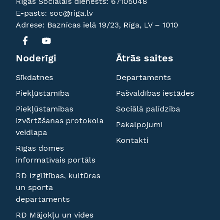
Rīgas Sociālais dienests:
67105048
E-pasts:
soc@riga.lv
Adrese: Baznīcas ielā 19/23, Rīga, LV – 1010
Noderīgi
Ātrās saites
Sīkdatnes
Departaments
Piekļūstamība
Pašvaldības iestādes
Piekļūstamības
Sociālā palīdzība
izvērtēšanas protokola
Pakalpojumi
veidlapa
Kontakti
Rīgas domes
informatīvais portāls
RD Izglītības, kultūras
un sporta
departaments
RD Mājokļu un vides