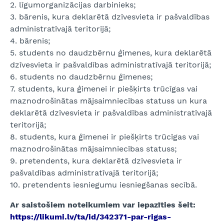
2. līgumorganizācijas darbinieks;
3. bārenis, kura deklarētā dzīvesvieta ir pašvaldības
administratīvajā teritorijā;
4. bārenis;
5. students no daudzbērnu ģimenes, kura deklarētā
dzīvesvieta ir pašvaldības administratīvajā teritorijā;
6. students no daudzbērnu ģimenes;
7. students, kura ģimenei ir piešķirts trūcīgas vai
maznodrošinātas mājsaimniecības statuss un kura
deklarētā dzīvesvieta ir pašvaldības administratīvajā
teritorijā;
8. students, kura ģimenei ir piešķirts trūcīgas vai
maznodrošinātas mājsaimniecības statuss;
9. pretendents, kura deklarētā dzīvesvieta ir
pašvaldības administratīvajā teritorijā;
10. pretendents iesniegumu iesniegšanas secībā.
Ar saistošiem noteikumiem var iepazīties šeit:
https://likumi.lv/ta/id/342371-par-rigas-