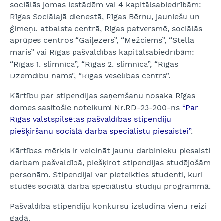
sociālās jomas iestādēm vai 4 kapitālsabiedrībām:
Rīgas Sociālajā dienestā, Rīgas Bērnu, jauniešu un
ģimeņu atbalsta centrā, Rīgas patversmē, sociālās
aprūpes centros “Gaiļezers”, “Mežciems”, “Stella
maris” vai Rīgas pašvaldības kapitālsabiedrībām:
“Rīgas 1. slimnīca”, “Rīgas 2. slimnīca”, “Rīgas
Dzemdību nams”, “Rīgas veselības centrs”.
Kārtību par stipendijas saņemšanu nosaka Rīgas
domes sasitošie noteikumi Nr.RD-23-200-ns
“Par
Rīgas valstspilsētas pašvaldības stipendiju
piešķiršanu sociālā darba speciālistu piesaistei”
.
Kārtības mērķis ir veicināt jaunu darbinieku piesaisti
darbam pašvaldībā, piešķirot stipendijas studējošām
personām. Stipendijai var pieteikties studenti, kuri
studēs sociālā darba speciālistu studiju programmā.
Pašvaldība stipendiju konkursu izsludina vienu reizi
gadā.