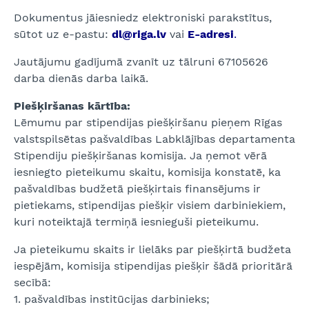
Dokumentus jāiesniedz elektroniski parakstītus,
sūtot uz e-pastu:
dl@riga.lv
vai
E-adresi
.
Jautājumu gadījumā zvanīt uz tālruni 67105626
darba dienās darba laikā.
Piešķiršanas kārtība:
Lēmumu par stipendijas piešķiršanu pieņem Rīgas
valstspilsētas pašvaldības Labklājības departamenta
Stipendiju piešķiršanas komisija. Ja ņemot vērā
iesniegto pieteikumu skaitu, komisija konstatē, ka
pašvaldības budžetā piešķirtais finansējums ir
pietiekams, stipendijas piešķir visiem darbiniekiem,
kuri noteiktajā termiņā iesnieguši pieteikumu.
Ja pieteikumu skaits ir lielāks par piešķirtā budžeta
iespējām, komisija stipendijas piešķir šādā prioritārā
secībā:
1. pašvaldības institūcijas darbinieks;