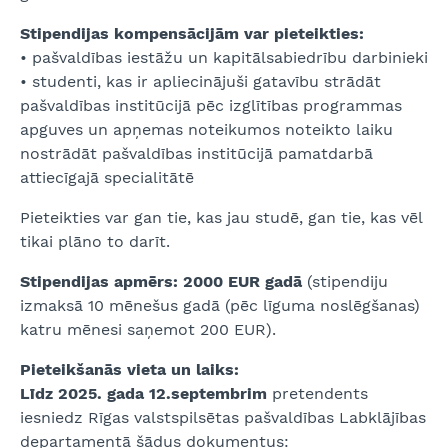
Stipendijas kompensācijām var pieteikties:
• pašvaldības iestāžu un kapitālsabiedrību darbinieki
• studenti, kas ir apliecinājuši gatavību strādāt
pašvaldības institūcijā pēc izglītības programmas
apguves un apņemas noteikumos noteikto laiku
nostrādāt pašvaldības institūcijā pamatdarbā
attiecīgajā specialitātē
Pieteikties var gan tie, kas jau studē, gan tie, kas vēl
tikai plāno to darīt.
Stipendijas apmērs:
2000 EUR gadā
(stipendiju
izmaksā 10 mēnešus gadā (pēc līguma noslēgšanas)
katru mēnesi saņemot 200 EUR).
Pieteikšanās vieta un laiks:
Līdz 2025. gada 12.septembrim
pretendents
iesniedz Rīgas valstspilsētas pašvaldības Labklājības
departamentā šādus dokumentus: