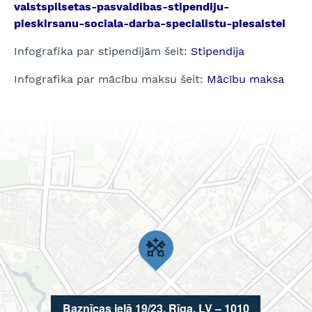
valstspilsetas-pasvaldibas-stipendiju-
pieskirsanu-sociala-darba-specialistu-piesaistei
Infografika par stipendijām šeit:
Stipendija
Infografika par mācību maksu šeit:
Mācību maksa
Baznīcas ielā 19/23, Rīga, LV – 1010