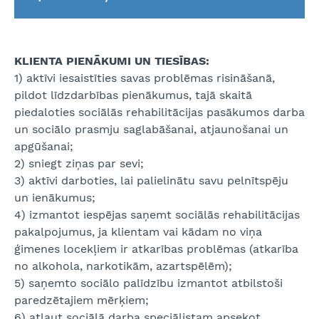
KLIENTA PIENĀKUMI UN TIESĪBAS:
1) aktīvi iesaistīties savas problēmas risināšanā,
pildot līdzdarbības pienākumus, tajā skaitā
piedaloties sociālās rehabilitācijas pasākumos darba
un sociālo prasmju saglabāšanai, atjaunošanai un
apgūšanai;
2) sniegt ziņas par sevi;
3) aktīvi darboties, lai palielinātu savu pelnītspēju
un ienākumus;
4) izmantot iespējas saņemt sociālās rehabilitācijas
pakalpojumus, ja klientam vai kādam no viņa
ģimenes locekļiem ir atkarības problēmas (atkarība
no alkohola, narkotikām, azartspēlēm);
5) saņemto sociālo palīdzību izmantot atbilstoši
paredzētajiem mērķiem;
6) atļaut sociālā darba speciālistam apsekot