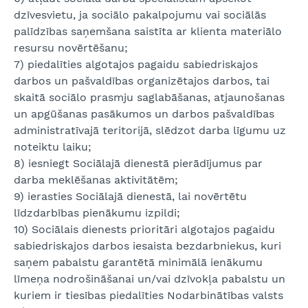
dzīvesvietu, ja sociālo pakalpojumu vai sociālās
palīdzības saņemšana saistīta ar klienta materiālo
resursu novērtēšanu;
7) piedalīties algotajos pagaidu sabiedriskajos
darbos un pašvaldības organizētajos darbos, tai
skaitā sociālo prasmju saglabāšanas, atjaunošanas
un apgūšanas pasākumos un darbos pašvaldības
administratīvajā teritorijā, slēdzot darba līgumu uz
noteiktu laiku;
8) iesniegt Sociālajā dienestā pierādījumus par
darba meklēšanas aktivitātēm;
9) ierasties Sociālajā dienestā, lai novērtētu
līdzdarbības pienākumu izpildi;
10) Sociālais dienests prioritāri algotajos pagaidu
sabiedriskajos darbos iesaista bezdarbniekus, kuri
saņem pabalstu garantētā minimālā ienākumu
līmeņa nodrošināšanai un/vai dzīvokļa pabalstu un
kuriem ir tiesības piedalīties Nodarbinātības valsts