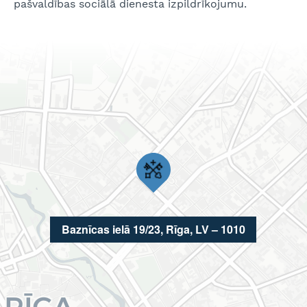
pašvaldības sociālā dienesta izpildrīkojumu.
Baznīcas ielā 19/23, Rīga, LV – 1010