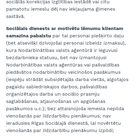
sociālās korekcijas izglītības iestādē vai citu
pamatotu iemeslu dēļ nav iekļaujama ģimenes
sastāvā.
Sociālais dienests ar motivētu lēmumu klientam
samazina pabalstu
par tai personai piešķirto daļu
(bet atsevišķi dzīvojošai personai izbeidz izmaksu),
kura Nodarbinātības valsts aģentūrā ir ieguvusi
bezdarbnieka statusu, bet nav izmantojusi
Nodarbinātības valsts aģentūras vai pašvaldības
piedāvātos nodarbinātību veicinošos pasākumus
(iespēju strādāt subsidētajās darba vietās, algotajos
pagaidu sabiedriskajos darbos, pašvaldības
organizētajos darba un sociālo prasmju
saglabāšanas, atjaunošanas un apgūšanas
pasākumos u.c.); bez attaisnojoša iemesla nepilda
vienošanās par līdzdarbību pienākumus; nav
ieradusies Rīgas Sociālajā dienestā, lai novērtētu
vienošanās par līdzdarbību pienākumu izpildi;