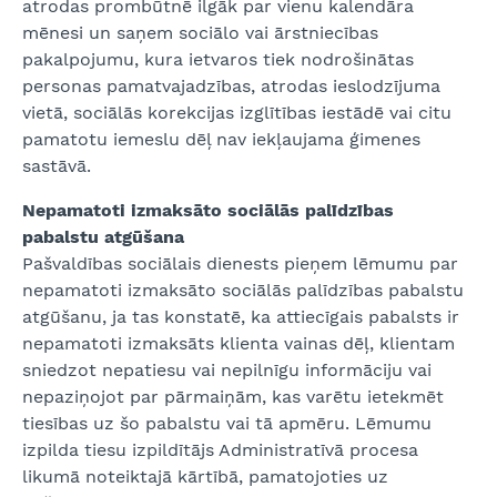
atrodas prombūtnē ilgāk par vienu kalendāra
mēnesi un saņem sociālo vai ārstniecības
pakalpojumu, kura ietvaros tiek nodrošinātas
personas pamatvajadzības, atrodas ieslodzījuma
vietā, sociālās korekcijas izglītības iestādē vai citu
pamatotu iemeslu dēļ nav iekļaujama ģimenes
sastāvā.
Nepamatoti izmaksāto sociālās palīdzības
pabalstu atgūšana
Pašvaldības sociālais dienests pieņem lēmumu par
nepamatoti izmaksāto sociālās palīdzības pabalstu
atgūšanu, ja tas konstatē, ka attiecīgais pabalsts ir
nepamatoti izmaksāts klienta vainas dēļ, klientam
sniedzot nepatiesu vai nepilnīgu informāciju vai
nepaziņojot par pārmaiņām, kas varētu ietekmēt
tiesības uz šo pabalstu vai tā apmēru. Lēmumu
izpilda tiesu izpildītājs Administratīvā procesa
likumā noteiktajā kārtībā, pamatojoties uz