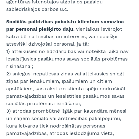
aģentūras īstenotajos algotajos pagaidu
sabiedriskajos darbos u.c.
Sociālās palīdzības pabalstu klientam samazina
par personai piešķirto daļu
, vienlaikus ievērojot
katra bērna tiesības un intereses, vai nepiešķir
atsevišķi dzīvojošai personai, ja tā:
1) atteikusies no līdzdarbības vai noteiktā laikā nav
iesaistījusies pasākumos savas sociālās problēmas
risināšanai;
2) sniegusi nepatiesas ziņas vai atteikusies sniegt
ziņas par ienākumiem, īpašumiem un citiem
apstākļiem, kas raksturo klienta spēju nodrošināt
pamatvajadzības un iesaistīties pasākumos savas
sociālās problēmas risināšanai;
3) atrodas prombūtnē ilgāk par kalendāra mēnesi
un saņem sociālo vai ārstniecības pakalpojumu,
kura ietvaros tiek nodrošinātas personas
pamatvajadzības, atrodas ieslodzījuma vietā,