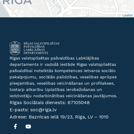
Leaflet
Rīgas valstspilsētas pašvaldības Labklājības
departaments ir vadošā iestāde Rīgas valstspilsētas
pašvaldībai noteiktās kompetences ietvaros sociālo
pakalpojumu, sociālās palīdzības, veselības aprūpes
pieejamības, veselības veicināšanas un profilakses,
tostarp atkarību izplatības ierobežošanas un
iedzīvotāju nodarbinātības veicināšanas jautājumos.
Rīgas Sociālais dienests:
67105048
E-pasts:
soc@riga.lv
Adrese: Baznīcas ielā 19/23, Rīga, LV – 1010