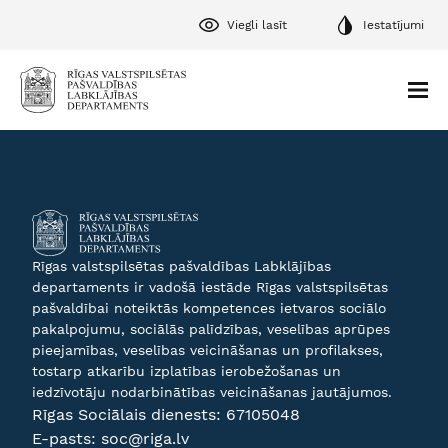
Viegli lasīt
Iestatījumi
Rīgas valstspilsētas pašvaldības Labklājības
departaments ir vadošā iestāde Rīgas valstspilsētas
pašvaldībai noteiktās kompetences ietvaros sociālo
pakalpojumu, sociālās palīdzības, veselības aprūpes
pieejamības, veselības veicināšanas un profilakses,
tostarp atkarību izplatības ierobežošanas un
iedzīvotāju nodarbinātības veicināšanas jautājumos.
Rīgas Sociālais dienests:
67105048
E-pasts:
soc@riga.lv