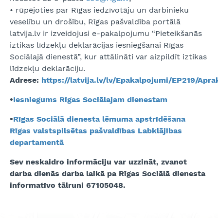
• rūpējoties par Rīgas iedzīvotāju un darbinieku
veselību un drošību, Rīgas pašvaldība portālā
latvija.lv ir izveidojusi e-pakalpojumu “Pieteikšanās
iztikas līdzekļu deklarācijas iesniegšanai Rīgas
Sociālajā dienestā”, kur attālināti var aizpildīt iztikas
līdzekļu deklarāciju.
Adrese:
https://latvija.lv/lv/Epakalpojumi/EP219/Apra
•
Iesniegums Rīgas Sociālajam dienestam
•
Rīgas Sociālā dienesta lēmuma apstrīdēšana
Rīgas valstspilsētas pašvaldības Labklājības
departamentā
Sev neskaidro informāciju var uzzināt, zvanot
darba dienās darba laikā pa Rīgas Sociālā dienesta
informatīvo tālruni 67105048.