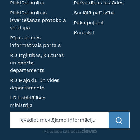
Piekļūstamība
Pašvaldības iestādes
Piekļūstamības
Sociālā palīdzība
izvērtēšanas protokola
Pakalpojumi
veidlapa
Kontakti
Rīgas domes
informatīvais portāls
RD Izglītības, kultūras
un sporta
departaments
RD Mājokļu un vides
departaments
LR Labklājības
ministrija
Mājaslapa izstrādata