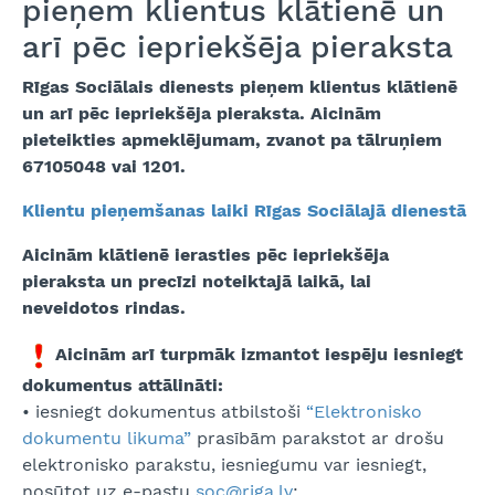
pieņem klientus klātienē un
arī pēc iepriekšēja pieraksta
Rīgas Sociālais dienests pieņem klientus klātienē
un arī pēc iepriekšēja pieraksta. Aicinām
pieteikties apmeklējumam, zvanot pa tālruņiem
67105048 vai 1201.
Klientu pieņemšanas laiki Rīgas Sociālajā dienestā
Aicinām klātienē ierasties pēc iepriekšēja
pieraksta un precīzi noteiktajā laikā, lai
neveidotos rindas.
Aicinām arī turpmāk izmantot iespēju iesniegt
dokumentus attālināti:
• iesniegt dokumentus atbilstoši
“Elektronisko
dokumentu likuma”
prasībām parakstot ar drošu
elektronisko parakstu, iesniegumu var iesniegt,
nosūtot uz e-pastu
soc@riga.lv
;