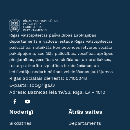
Rīgas valstspilsētas pašvaldības Labklājības
departaments ir vadošā iestāde Rīgas valstspilsētas
pašvaldībai noteiktās kompetences ietvaros sociālo
pakalpojumu, sociālās palīdzības, veselības aprūpes
pieejamības, veselības veicināšanas un profilakses,
tostarp atkarību izplatības ierobežošanas un
iedzīvotāju nodarbinātības veicināšanas jautājumos.
Rīgas Sociālais dienests:
67105048
E-pasts:
soc@riga.lv
Adrese: Baznīcas ielā 19/23, Rīga, LV – 1010
Noderīgi
Ātrās saites
Sīkdatnes
Departaments